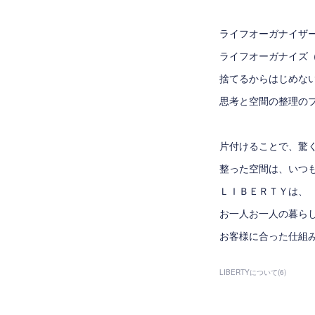
ライフオーガナイザ
ライフオーガナイズ
捨てるからはじめな
思考と空間の整理の
片付けることで、驚
整った空間は、いつ
ＬＩＢＥＲＴＹは、
お一人お一人の暮ら
お客様に合った仕組
LIBERTYについて
(
6
)