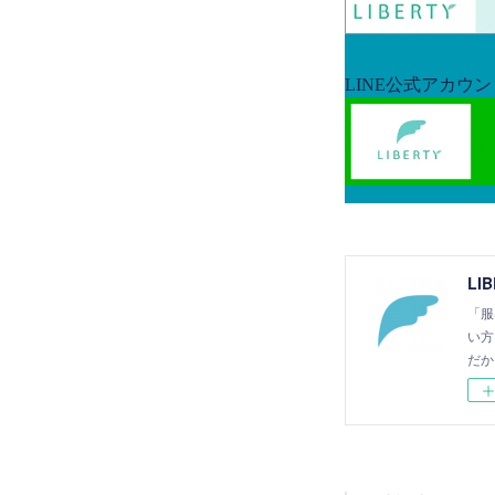
LI
「服
い方
だか