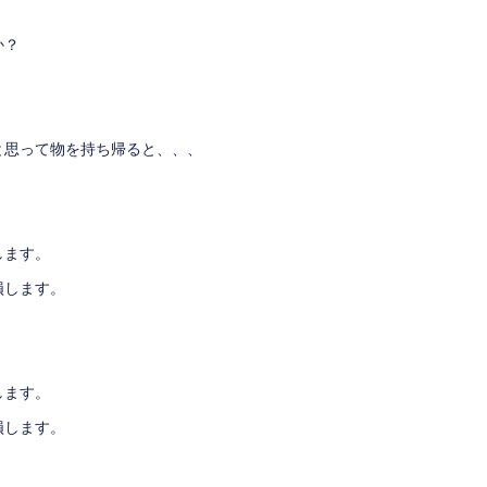
か？
と思って物を持ち帰ると、、、
します。
損します。
します。
損します。