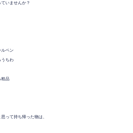
っていませんか？
ールペン
るうちわ
る粗品
と思って持ち帰った物は、