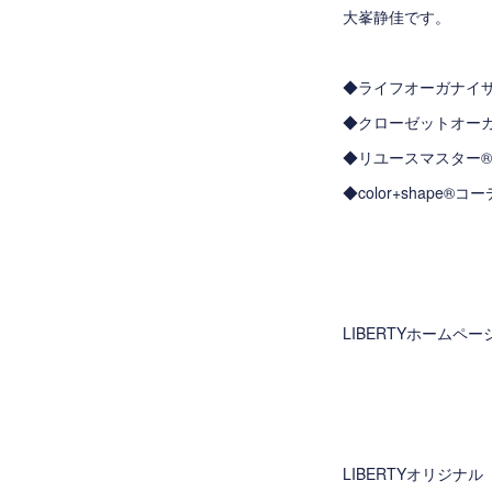
大峯静佳です。
◆ライフオーガナイ
◆クローゼットオー
◆リユースマスター
◆color+shape
LIBERTYホームペ
LIBERTYオリジナル