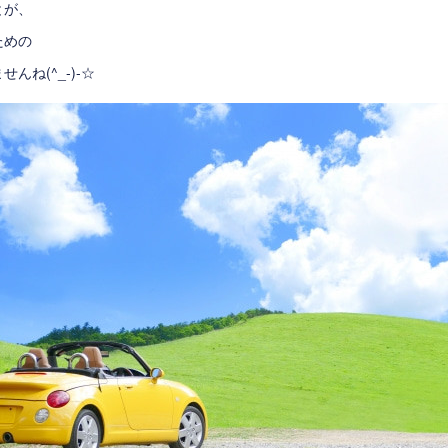
とが、
ための
んね(^_-)-☆