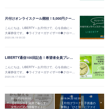
片付けオンライスクール開校！5,000円クーポンプレゼント！
こんにちは。LIBERTY～お片付けで、心を自由に～
大峯静佳です。 ◆ライフオーガナイザー®◆クロー…
2020.06.19 00:33
LIBERTY通信100回記念！希望者全員プレゼント！
こんにちは。LIBERTY～お片付けで、心を自由に～
大峯静佳です。 ◆ライフオーガナイザー®◆クロー…
2020.06.17 00:33
2019.05.08 00:02
2019.04.22 02:35
【イベント】福井で暮らす
【片付けワーク】子供達の
女性のための情報サイトに
書類は「ひと別」にファイ