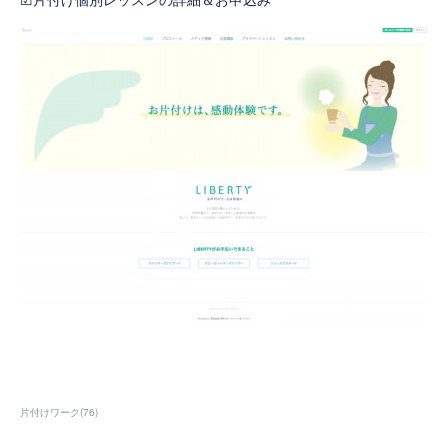
片付けワーク
(
76
)