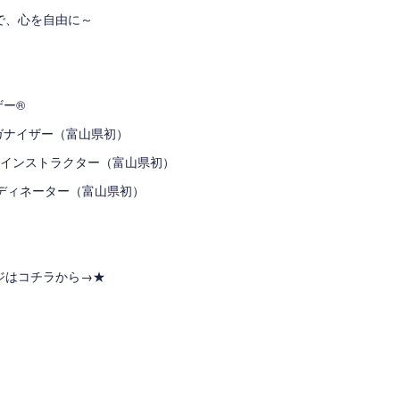
けで、心を自由に～
ザー®
ガナイザー（富山県初）
®インストラクター（富山県初）
®コーディネーター（富山県初）
ージはコチラから→
★