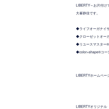
LIBERTY～お片付
大峯静佳です。
◆ライフオーガナイ
◆クローゼットオー
◆リユースマスター
◆color+shape
LIBERTYホームペ
LIBERTYオリジナル