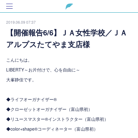
2019.06.09 07:37
【開催報告6/6】ＪＡ女性学校／ＪＡ
アルプスたてやま支店様
こんにちは。
LIBERTY～お片付けで、心を自由に～
大峯静佳です。
◆ライフオーガナイザー®
◆クローゼットオーガナイザー（富山県初）
◆リユースマスター®インストラクター（富山県初）
◆color+shape®コーディネーター（富山県初）