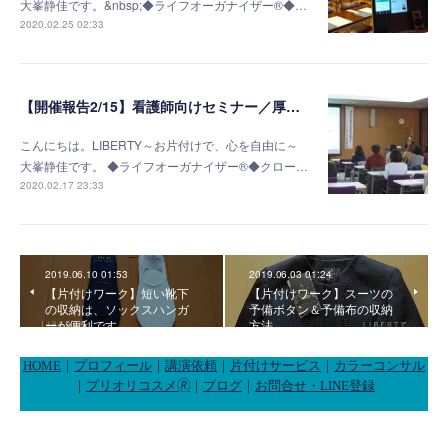
大峯静佳です。&nbsp;◆ライフオーガナイザー®◆…
2020.02.25 02:33
【開催報告2/15】看護師向けセミナー／厚生連高岡病院若草会様
こんにちは。LIBERTY～お片付けで、心を自由に～
大峯静佳です。 ◆ライフオーガナイザー®◆クロー…
2020.02.17 23:33
2019.06.10 01:53
2019.06.03 01:24
【片付けワーク】短い靴下
【片付けワーク】スーツの
の収納は、ソックスハンガ
予備ボタン＆予備布の収納
ーが便利です
方法