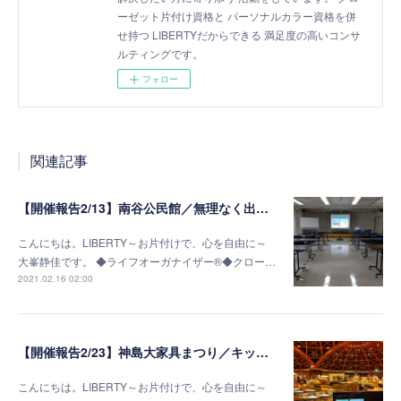
ーゼット片付け資格と パーソナルカラー資格を併
せ持つ LIBERTYだからできる 満足度の高いコンサ
ルティングです。
フォロー
関連記事
【開催報告2/13】南谷公民館／無理なく出来る終活準備～片付け編～
こんにちは。LIBERTY～お片付けで、心を自由に～
大峯静佳です。 ◆ライフオーガナイザー®◆クロー…
2021.02.16 02:00
【開催報告2/23】神島大家具まつり／キッチン棚収納セミナー
こんにちは。LIBERTY～お片付けで、心を自由に～