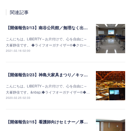
関連記事
【開催報告2/13】南谷公民館／無理なく出来る終活準備～片付け編～
こんにちは。LIBERTY～お片付けで、心を自由に～
大峯静佳です。 ◆ライフオーガナイザー®◆クロー…
2021.02.16 02:00
【開催報告2/23】神島大家具まつり／キッチン棚収納セミナー
こんにちは。LIBERTY～お片付けで、心を自由に～
大峯静佳です。&nbsp;◆ライフオーガナイザー®◆…
2020.02.25 02:33
【開催報告2/15】看護師向けセミナー／厚生連高岡病院若草会様