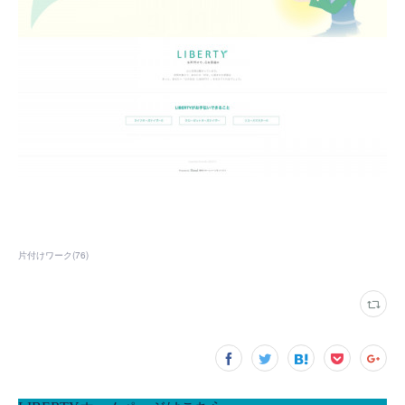
片付けワーク
(
76
)