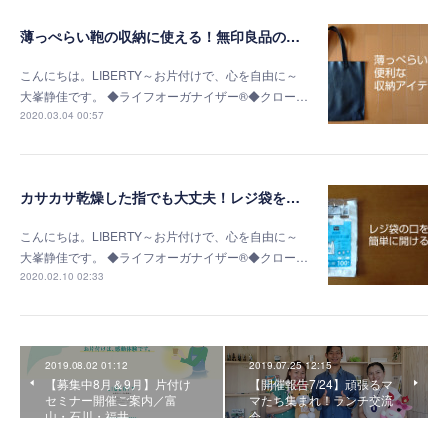
薄っぺらい鞄の収納に使える！無印良品の書類ケース
こんにちは。LIBERTY～お片付けで、心を自由に～
大峯静佳です。 ◆ライフオーガナイザー®◆クロー…
2020.03.04 00:57
カサカサ乾燥した指でも大丈夫！レジ袋を簡単に開く方法
こんにちは。LIBERTY～お片付けで、心を自由に～
大峯静佳です。 ◆ライフオーガナイザー®◆クロー…
2020.02.10 02:33
2019.08.02 01:12
2019.07.25 12:15
【募集中8月＆9月】片付け
【開催報告7/24】頑張るマ
セミナー開催ご案内／富
マたち集まれ！ランチ交流
山・石川・福井
会