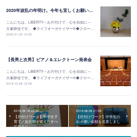
2020年波乱の年明け。今年も宜しくお願いします。
こんにちは。LIBERTY～お片付けで、心を自由に～
大峯静佳です。 ◆ライフオーガナイザー®◆クロー…
2020.01.03 10:33
【長男と次男】ピアノ＆エレクトーン発表会
こんにちは。LIBERTY～お片付けで、心を自由に～
大峯静佳です。 ◆ライフオーガナイザー®◆クロー…
2019.10.06 12:09
2019.08.18 22:30
2019.08.06 21:39
【片付けワーク】中学生子
【片付けワーク】中学生の
育て／反抗期を迎えたすべ
お小遣い金額を見直しまし
ての人に
た