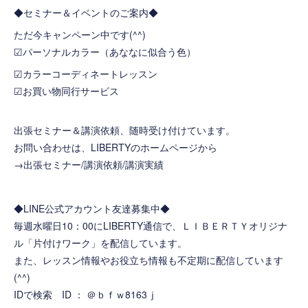
◆セミナー＆イベントのご案内◆
ただ今キャンペーン中です(^^)
☑
パーソナルカラー（あななに似合う色）
☑
カラーコーディネートレッスン
☑
お買い物同行サービス
出張セミナー＆講演依頼、随時受け付けています。
お問い合わせは、LIBERTYのホームページから
→
出張セミナー/講演依頼/講演実績
◆LINE公式アカウント友達募集中◆
毎週水曜日10：00にLIBERTY通信で、ＬＩＢＥＲＴＹオリジナ
ル「片付けワーク」を配信しています。
また、レッスン情報やお役立ち情報も不定期に配信しています
(^^)
IDで検索 ID ： ＠ｂｆｗ8163ｊ