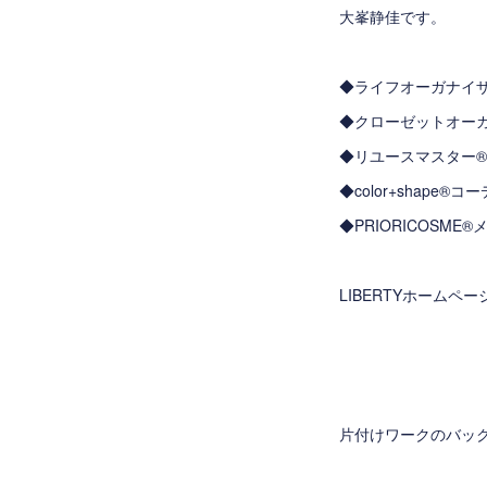
大峯静佳です。
◆ライフオーガナイ
◆クローゼットオー
◆リユースマスター
◆color+shape
◆PRIORICOSM
LIBERTYホームペ
片付けワークのバッ