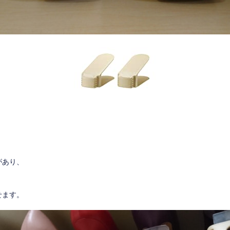
があり、
、
せます。