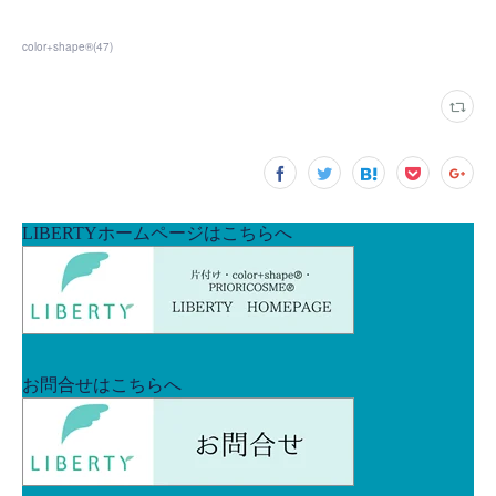
color+shape®
(
47
)