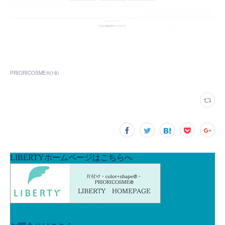
PRIORICOSME®
(
18
)