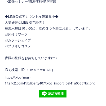
→
出張セミナー/講演依頼/講演実績
◆LINE公式アカウント友達募集中◆
大変好評なLIBERTY通信！
毎週水曜日10：00に、次の３つを順にお届けしています。
☑片付けワーク
☑カラーシェイプ
☑プリオリコスメ
皆様の登録をお待ちしています(^^)
IDで検索 ID ： ＠ｂｆｗ8163ｊ
https://blog-imgs-
142.fc2.com/l/i/b/liberty407/blog_import_5ef41a0c657bc.png