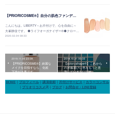
【PRIORICOSME®】自分の肌色ファンデーション「オリジナルブレンド」を作ろう！
こんにちは。LIBERTY～お片付けで、心を自由に～
大峯静佳です。 ◆ライフオーガナイザー®◆クロー…
2020.02.04 08:33
2019.11.05 23:08
2019.10.31 00:33
【PRIORICOSME®】綺麗な
【color+shape®】これから
メイクを目指すなら、化粧
の洋服選びに色をもっと意
下地が大事です
識していきたいです