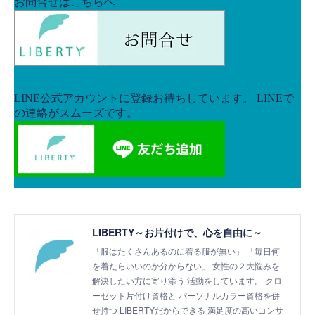
LIBERTY～お片付けで、心を自由に～
「服はたくさんあるのに着る服が無い」 「毎日何
を着たらいいのか分からない」 女性の２大悩みを
解決したい方に寄り添う 活動をしています。 クロ
ーゼット片付け資格と パーソナルカラー資格を併
せ持つ LIBERTYだからできる 満足度の高いコンサ