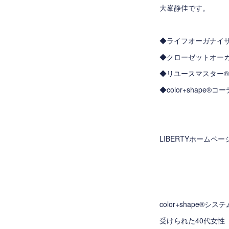
大峯静佳です。
◆ライフオーガナイ
◆クローゼットオー
◆リユースマスター
◆color+shape
LIBERTYホームペ
color+shape®
受けられた40代女性