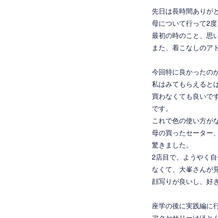
先日は長時間ありが
母について行って2
最初の時のこと、思い
また、着こなしのア
今回特に良かったの
私はみてもらえると
買わなくても良いで
です。
これで色の使い方が
母の買ったセーター
驚きました。
2店目で、ようやく
なくて、大峯さんが
顔写りが良いし、好
座学の後に実践編に
アクセサリーはほと