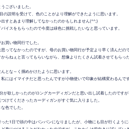
とうございました。
度目の説明を受けて、色のことがより理解ができたように思います。
出すとあまり理解してなかったのかもしれません(^^;)
ドバイスをもらったので今度は緑色に挑戦したいなと思っています。
がお買い物同行でした。
は思ってなかったのですが、母のお買い物同行が予定より早く済んだの
すからねぇと言ってもらいながら、想像よりたくさん試着させてもらっ
なんとな～く掴めかけたように思います。
、私にはイマイチだと思ったんですが小物使いで印象が結構変わるんで
自分が欲しかったのがロングカーディガンだと思い出し試着したのですが
見つけてくださったカーディガンがすぐ気に入りました。
きな色でした。
行った1日で頭の中はパンパンになりましたが、小物にも目が行くように
んど身につけることがなかったのですが、これからは前向きに試してい