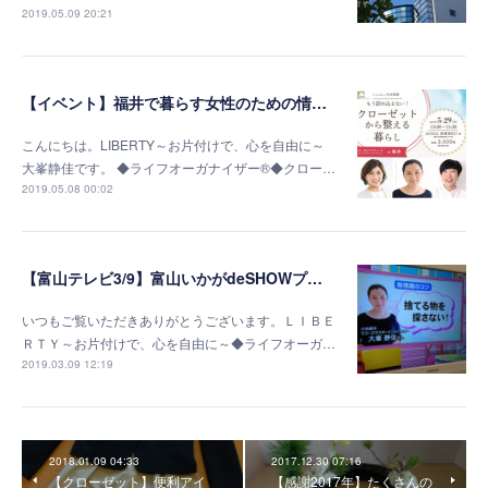
2019.05.09 20:21
【イベント】福井で暮らす女性のための情報サイトに掲載されました
こんにちは。LIBERTY～お片付けで、心を自由に～
大峯静佳です。 ◆ライフオーガナイザー®◆クロー…
2019.05.08 00:02
【富山テレビ3/9】富山いかがdeSHOWプラスで紹介されました
いつもご覧いただきありがとうございます。ＬＩＢＥ
ＲＴＹ～お片付けで、心を自由に～◆ライフオーガ…
2019.03.09 12:19
2018.01.09 04:33
2017.12.30 07:16
【クローゼット】便利アイ
【感謝2017年】たくさんの