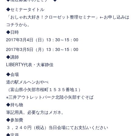
◆セミナータイトル
「おしゃれ大好き！クローゼット整理セミナー」
←お申し込みは
コチラから。
◆日時
2017年3月4日（日）13：30～15：00
2017年3月5日（月）13：30～15：00
◆講師
LIBERTY代表・大峯静佳
◆会場
道の駅メルヘンおやべ
（富山県小矢部市桜町１５３５番地１）
※三井アウトレットパーク北陸小矢部すぐそば
◆持ち物
筆記用具。必要な方はメガネ。
◆参加費
３，２４０円（税込）当日会場にてお支払いください
◆定員