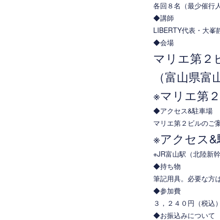
各回８名（最少催行
◆講師
LIBERTY代表・大峯
◆会場
マリエ第２
（富山県富
※マリエ第
◆アクセス&駐車場
マリエ第２ビルのご
※アクセス
※JR富山駅（北陸新
◆持ち物
筆記用具。必要な方
◆参加費
３，２４０円（税込
◆お振込みについて