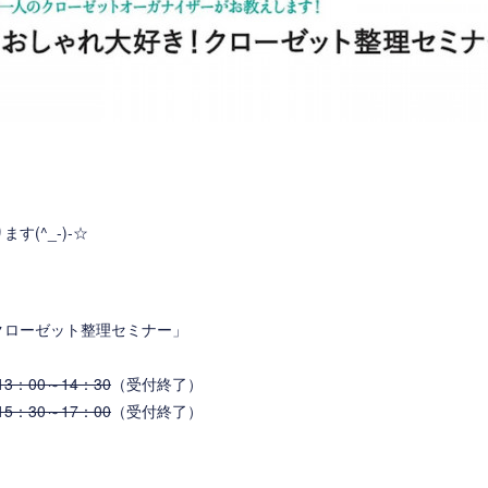
す(^_-)-☆
クローゼット整理セミナー」
3：00～14：30
（受付終了）
5：30～17：00
（受付終了）