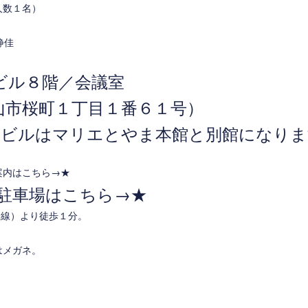
人数１名）
静佳
ビル８階／会議室
山市桜町１丁目１番６１号）
２ビルはマリエとやま本館と別館になりま
案内はこちら→
★
&駐車場はこちら→
★
幹線）より徒歩１分。
はメガネ。
）