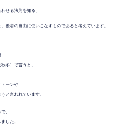
合わせる法則を知る」
は、後者の自由に使いこなすものであると考えています。
断
夏秋冬）で言うと、
ノトーンや
合うと言われています。
ので、
しました。