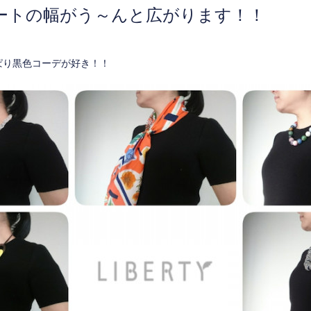
ートの幅が
う～んと広がります！！
ぱり黒色コーデが好き！！