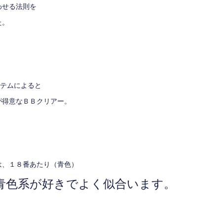
わせる法則を
た。
ステム
によると
が得意な
ＢＢクリアー
。
は、１８番あたり（青色）
青色系が好きでよく似合います。