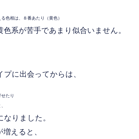
える色相は、８番あたり（黄色）
黄色系が苦手であまり似合いません。
イプに出会ってからは、
寄せたり
と、
になりました。
が増えると、