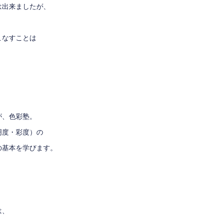
は出来ましたが、
こなすことは
が、色彩塾。
明度・彩度
）の
の基本を学びます。
は、