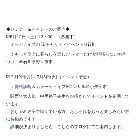
◆セミナー＆イベントのご案内◆
☑5月12日（土）13：30～（募集中）
オーガナイズの日/チャリティイベントin石川
：
もっとラクに暮らしを楽しむ ～ママだけが頑張らないお片
づけ～＠石川県野々市市
☑７月2日(月)～7月3日(火)（イベント予告）
：骨格診断＆カラーシェイプ®コンサル＠小矢部市
関西で大人気！
中里裕子先生
をお招きしてイベントを企画して
います。
おしゃれ迷子で悩んでいる方、おしゃれをもっと楽しみたい方
にお勧めです！！
詳細が決まりましたら、こちらのブログにてご案内します。