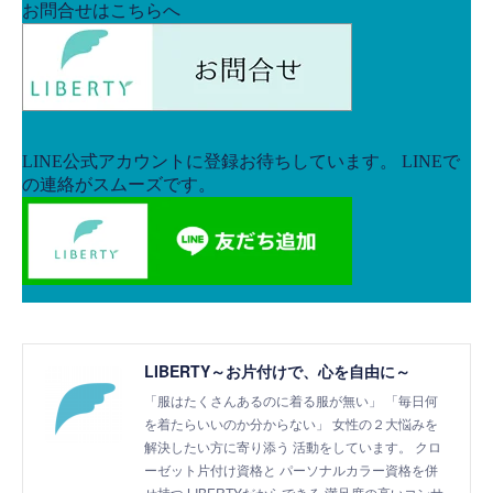
LIBERTY～お片付けで、心を自由に～
「服はたくさんあるのに着る服が無い」 「毎日何
を着たらいいのか分からない」 女性の２大悩みを
解決したい方に寄り添う 活動をしています。 クロ
ーゼット片付け資格と パーソナルカラー資格を併
せ持つ LIBERTYだからできる 満足度の高いコンサ