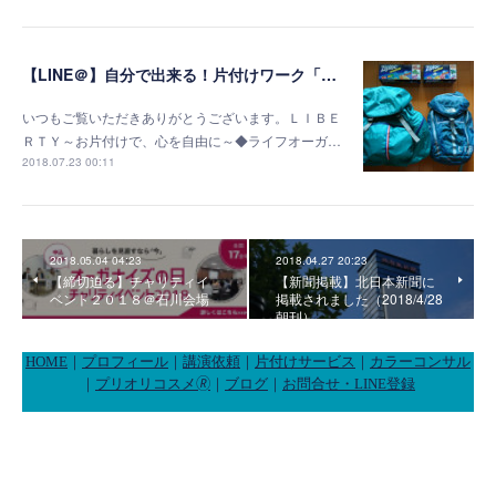
【LINE＠】自分で出来る！片付けワーク「宿泊学習荷造り編」
いつもご覧いただきありがとうございます。ＬＩＢＥ
ＲＴＹ～お片付けで、心を自由に～◆ライフオーガ…
2018.07.23 00:11
2018.05.04 04:23
2018.04.27 20:23
【締切迫る】チャリティイ
【新聞掲載】北日本新聞に
ベント２０１８＠石川会場
掲載されました（2018/4/28
朝刊）