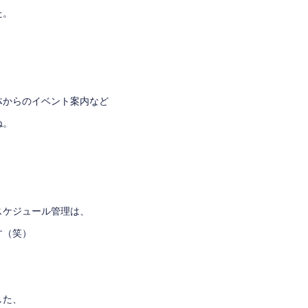
た。
体からのイベント案内など
ね。
スケジュール管理は、
す（笑）
した、