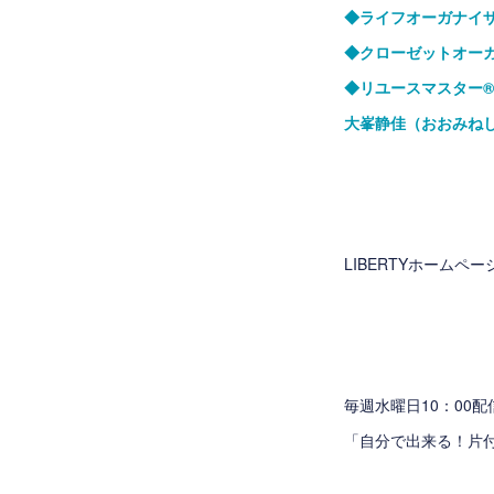
◆ライフオーガナイ
◆クローゼットオー
◆リユースマスター
®
大峯静佳（おおみね
LIBERTYホームペ
毎週水曜日10：00配信
「自分で出来る！片