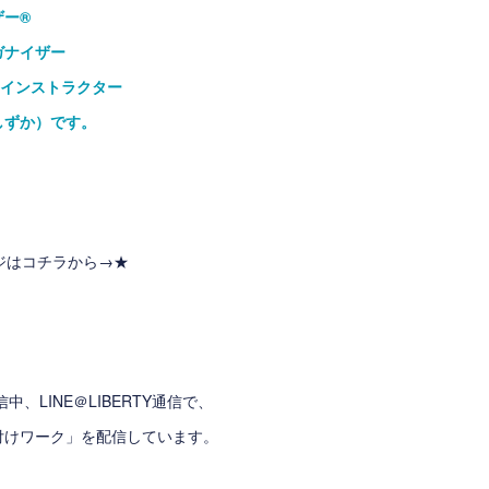
ザー
®
ガナイザー
インストラクター
しずか）です。
ージはコチラから→
★
中、LINE＠LIBERTY通信で、
付けワーク」を配信しています。