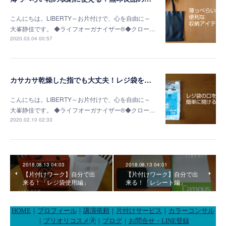
こんにちは。LIBERTY～お片付けで、心を自由に～
大峯静佳です。 ◆ライフオーガナイザー®◆クロー…
2020.03.04 00:57
カサカサ乾燥した指でも大丈夫！レジ袋を簡単に開く方法
こんにちは。LIBERTY～お片付けで、心を自由に～
大峯静佳です。 ◆ライフオーガナイザー®◆クロー…
2020.02.10 02:33
2018.08.13 04:03
2018.08.13 04:01
【片付けワーク】自分で出
【片付けワーク】自分で出
来る！「レジ袋使用編」
来る！「レシート編」