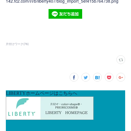
142.fc2.com/l/i/b/liberty407/blog_import_5ef415b764738.png
片付けワーク
(
76
)