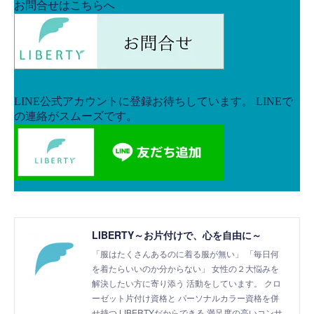
LIBERTY～お片付けで、心を自由に～
「服はたくさんあるのに着る服が無い」 「毎日何
を着たらいいのか分からない」 女性の２大悩みを
解決したい方に寄り添う 活動をしています。 クロ
ーゼット片付け資格と パーソナルカラー資格を併
せ持つ LIBERTYだからできる 満足度の高いコンサ