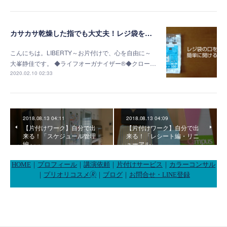
カサカサ乾燥した指でも大丈夫！レジ袋を簡単に開く方法
こんにちは。LIBERTY～お片付けで、心を自由に～
大峯静佳です。 ◆ライフオーガナイザー®◆クロー…
2020.02.10 02:33
2018.08.13 04:11
2018.08.13 04:09
【片付けワーク】自分で出
【片付けワーク】自分で出
来る！「スケジュール管理
来る！「レシート編・リニ
編」
ューアル」