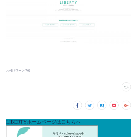
片付けワーク
(
76
)