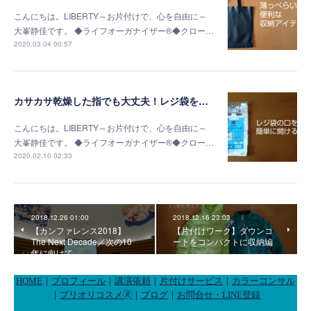
こんにちは。LIBERTY～お片付けで、心を自由に～
大峯静佳です。 ◆ライフオーガナイザー®◆クロー…
2020.03.04 00:57
カサカサ乾燥した指でも大丈夫！レジ袋を簡単に開く方法
こんにちは。LIBERTY～お片付けで、心を自由に～
大峯静佳です。 ◆ライフオーガナイザー®◆クロー…
2020.02.10 02:33
2018.12.26 01:00
2018.12.16 23:03
【カンファレンス2018】
【片付けワーク】ダウンコ
The Next Decade／次の10
ートをコンパクトに収納編
年に向けて