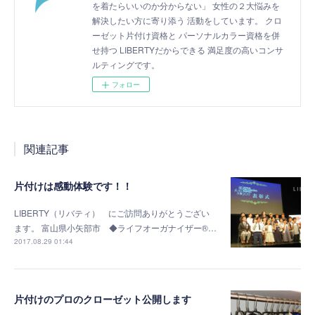
を着たらいいのか分からない」 女性の２大悩みを
解決したい方に寄り添う 活動をしています。 クロ
ーゼット片付け資格と パーソナルカラー資格を併
せ持つ LIBERTYだからできる 満足度の高いコンサ
ルティングです。
フォロー
関連記事
片付けは感動体験です！！
LIBERTY（リバティ） にご訪問ありがとうござい
ます。 富山県小矢部市 ◆ライフオーガナイザー®…
2017.08.29 01:44
片付けのプロのクローゼット公開します