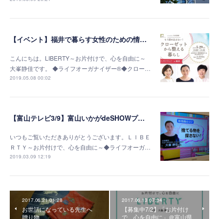
【イベント】福井で暮らす女性のための情報サイトに掲載されました
こんにちは。LIBERTY～お片付けで、心を自由に～
大峯静佳です。 ◆ライフオーガナイザー®◆クロー…
2019.05.08 00:02
【富山テレビ3/9】富山いかがdeSHOWプラスで紹介されました
いつもご覧いただきありがとうございます。ＬＩＢＥ
ＲＴＹ～お片付けで、心を自由に～◆ライフオーガ…
2019.03.09 12:19
2017.06.21 01:28
2017.06.13 07:34
お世話になっている先生へ
【募集中7/2】「お片付け
贈り物
で、心を自由に」＠富山県