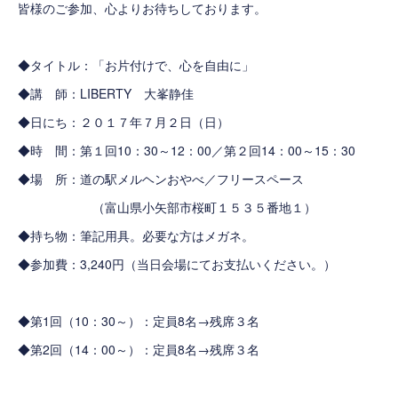
皆様のご参加、心よりお待ちしております。
◆タイトル：「お片付けで、心を自由に」
◆講 師：LIBERTY 大峯静佳
◆日にち：２０１７年７月２日（日）
◆時 間：第１回10：30～12：00／第２回14：00～15：30
◆場 所：
道の駅メルヘンおやべ／フリースペース
（富山県小矢部市桜町１５３５番地１）
◆持ち物：筆記用具。必要な方はメガネ。
◆参加費：3,240円（当日会場にてお支払いください。）
◆第1回（10：30～）：定員8名→残席３名
◆第2回（14：00～）：定員8名→残席３名