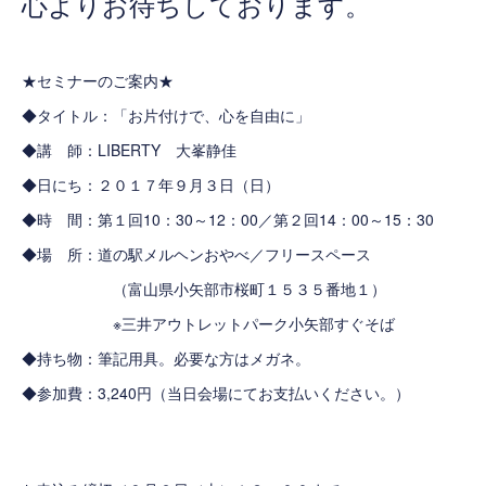
心よりお待ちしております。
★セミナーのご案内★
◆タイトル：「お片付けで、心を自由に」
◆講 師：LIBERTY 大峯静佳
◆日にち：２０１７年９月３日（日）
◆時 間：第１回10：30～12：00／第２回14：00～15：30
◆場 所：
道の駅メルヘンおやべ／フリースペース
（富山県小矢部市桜町１５３５番地１）
※三井アウトレットパーク小矢部すぐそば
◆持ち物：筆記用具。必要な方はメガネ。
◆参加費：3,240円（当日会場にてお支払いください。）