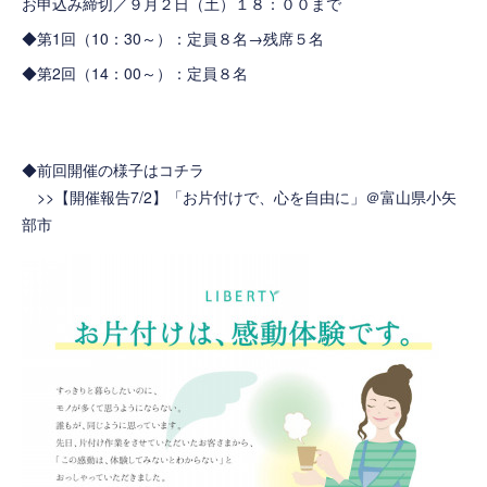
お申込み締切／９月２日（土）１８：００まで
◆第1回（10：30～）：定員８名→残席５名
◆第2回（14：00～）：定員８名
◆前回開催の様子はコチラ
>>
【開催報告7/2】「お片付けで、心を自由に」＠富山県小矢
部市