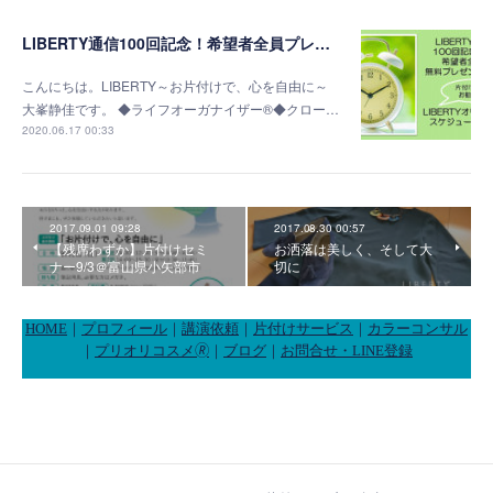
LIBERTY通信100回記念！希望者全員プレゼント！
こんにちは。LIBERTY～お片付けで、心を自由に～
大峯静佳です。 ◆ライフオーガナイザー®◆クロー…
2020.06.17 00:33
2017.09.01 09:28
2017.08.30 00:57
【残席わずか】片付けセミ
お洒落は美しく、そして大
ナー9/3＠富山県小矢部市
切に