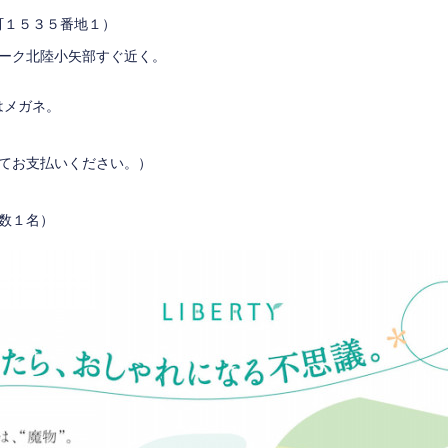
町１５３５番地１）
パーク北陸小矢部すぐ近く。
はメガネ。
場にてお支払いください。）
数１名）