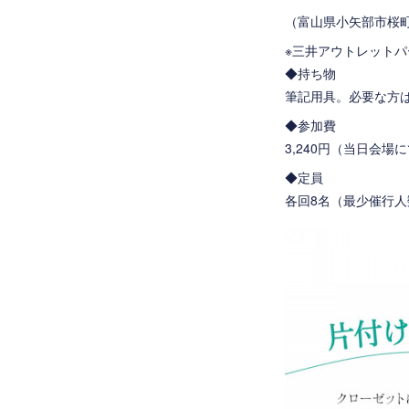
（富山県小矢部市桜
※三井アウトレット
◆持ち物
筆記用具。必要な方
◆参加費
3,240円（当日会
◆定員
各回8名（最少催行人