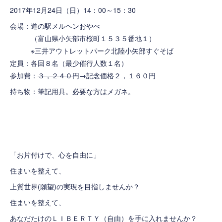
2017年12月24日（日）14：00～15：30
会場：
道の駅メルヘンおやべ
（富山県小矢部市桜町１５３５番地１）
※三井アウトレットパーク北陸小矢部すぐそば
定員：各回８名（最少催行人数１名）
参加費：
３，２４０円
→記念価格２，１６０円
持ち物：筆記用具。必要な方はメガネ。
「お片付けで、心を自由に」
住まいを整えて、
上質世界(願望)の実現を目指しませんか？
住まいを整えて、
あなだたけのＬＩＢＥＲＴＹ（自由）を手に入れませんか？