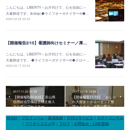
こんにちは。LIBERTY～お片付けで、心を自由に～
大峯静佳です。&nbsp;◆ライフオーガナイザー®◆…
2020.02.25 02:33
【開催報告2/15】看護師向けセミナー／厚生連高岡病院若草会様
こんにちは。LIBERTY～お片付けで、心を自由に～
大峯静佳です。 ◆ライフオーガナイザー®◆クロー…
2020.02.17 23:33
2017.11.22 01:58
2017.11.19 10:54
【開催報告50名様】富山県
【開催報告11/19】「おしゃ
信用組合労働組合様主催ス
れ大好き！クローゼット整
キルアップセミナー
理セミナー」＠富山県小…