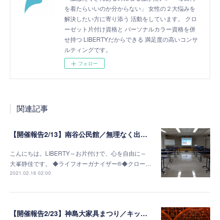
を着たらいいのか分からない」 女性の２大悩みを
解決したい方に寄り添う 活動をしています。 クロ
ーゼット片付け資格と パーソナルカラー資格を併
せ持つ LIBERTYだからできる 満足度の高いコンサ
ルティングです。
フォロー
関連記事
【開催報告2/13】南谷公民館／無理なく出来る終活準備～片付け編～
こんにちは。LIBERTY～お片付けで、心を自由に～
大峯静佳です。 ◆ライフオーガナイザー®◆クロー…
2021.02.16 02:00
【開催報告2/23】神島大家具まつり／キッチン棚収納セミナー