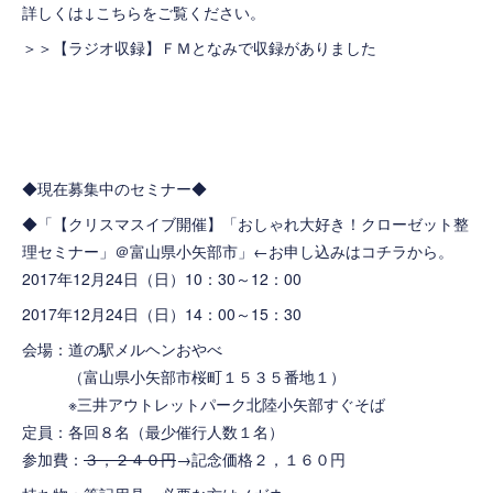
詳しくは↓こちらをご覧ください。
＞＞
【ラジオ収録】ＦＭとなみで収録がありました
◆現在募集中のセミナー◆
◆「
【クリスマスイブ開催】「おしゃれ大好き！クローゼット整
理セミナー」＠富山県小矢部市
」←お申し込みはコチラから。
2017年12月24日（日）10：30～12：00
2017年12月24日（日）14：00～15：30
会場：
道の駅メルヘンおやべ
（富山県小矢部市桜町１５３５番地１）
※三井アウトレットパーク北陸小矢部すぐそば
定員：各回８名（最少催行人数１名）
参加費：
３，２４０円
→記念価格２，１６０円