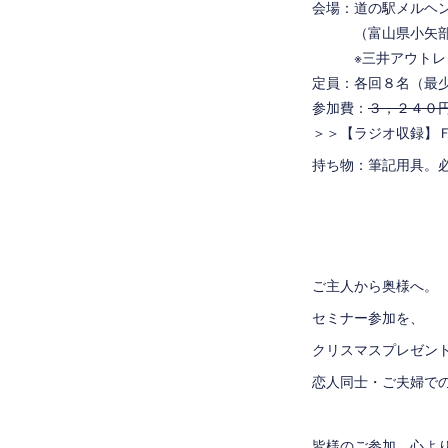
会場：
道の駅メルヘ
（富山県小矢部市
※三井アウトレッ
定員：各回８名（最
参加費：
３，２４０
＞＞
【ラジオ収録】
持ち物：筆記用具。
ご主人から奥様へ。
セミナー参加を、
クリスマスプレゼン
恋人同士・ご夫婦での参
皆様のご参加、心よ