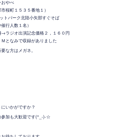
ンおやべ
桜町１５３５番地１）
トパーク北陸小矢部すぐそば
少催行人数１名）
円
→ラジオ出演記念価格２，１６０円
ＦＭとなみで収録がありました
必要な方はメガネ。
トにいかがですか？
加も大歓迎です(^_-)-☆
りお待ちしております。