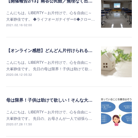
【開催報告2/13】南谷公民館／無理なく出来る終活準備～片付け編～
こんにちは。LIBERTY～お片付けで、心を自由に～
大峯静佳です。 ◆ライフオーガナイザー®◆クロー…
2021.02.16 02:00
【オンライン感想】どんどん片付けられる自分がいて、楽しんでいる自分がいました
こんにちは。LIBERTY～お片付けで、心を自由に～
大峯静佳です。 先日の母は限界！子供は助けて欲…
2020.08.12 05:32
母は限界！子供は助けて欲しい！そんな大家族の片付けサポートのお話し
こんにちは。LIBERTY～お片付けで、心を自由に～
大峯静佳です。 先日の、お母さんが一人で頑張ら…
2020.07.28 11:50