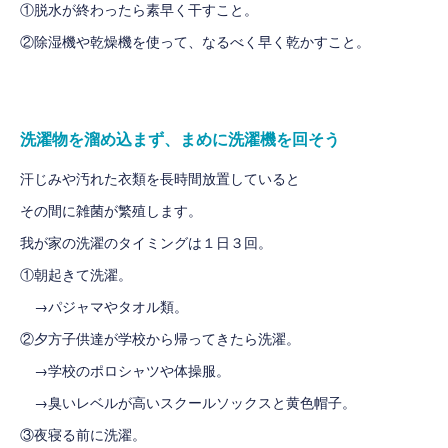
①脱水が終わったら素早く干すこと。
②除湿機や乾燥機を使って、なるべく早く乾かすこと。
洗濯物を溜め込まず、まめに洗濯機を回そう
汗じみや汚れた衣類を長時間放置していると
その間に雑菌が繁殖します。
我が家の洗濯のタイミングは１日３回。
①朝起きて洗濯。
→パジャマやタオル類。
②夕方子供達が学校から帰ってきたら洗濯。
→学校のポロシャツや体操服。
→臭いレベルが高いスクールソックスと黄色帽子。
③夜寝る前に洗濯。