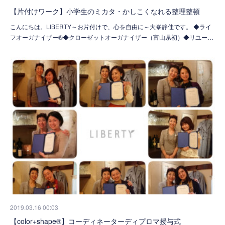
【片付けワーク】小学生のミカタ・かしこくなれる整理整頓
こんにちは。LIBERTY～お片付けで、心を自由に～大峯静佳です。 ◆ライ
フオーガナイザー®◆クローゼットオーガナイザー（富山県初）◆リユー…
2019.03.16 00:03
【color+shape®】コーディネーターディプロマ授与式