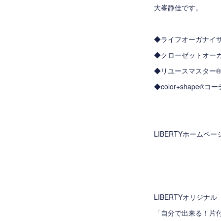
大峯静佳です。
◆ライフオーガナイ
◆クローゼットオー
◆リユースマスター
◆color+shape
LIBERTYホームペ
LIBERTYオリジナル
「自分で出来る！片