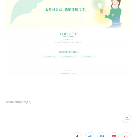
color+shape®
(
47
)