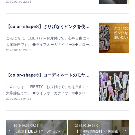
2020.03.10 22:33
【color+shape®】さりげなくピンクを使いたい！40歳からの大人コーデ
こんにちは。LIBERTY～お片付けで、心を自由に～
大峯静佳です。 ◆ライフオーガナイザー®◆クロー…
2020.02.16 23:33
【color+shape®】コーディネートのモヤモヤが無くなりました！
こんにちは。LIBERTY～お片付けで、心を自由に～
大峯静佳です。 ◆ライフオーガナイザー®◆クロー…
2020.02.03 04:33
2019.10.01 05:33
2019.09.26 01:01
【感謝】LIBERTY・5年目が
【開催報告9/24】小矢部市