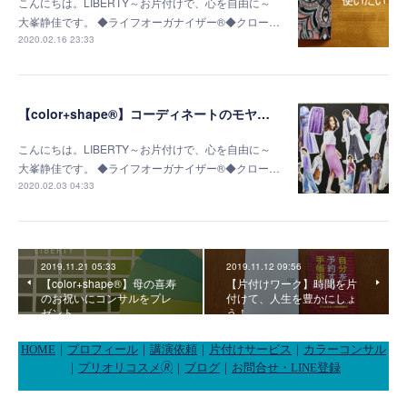
こんにちは。LIBERTY～お片付けで、心を自由に～
大峯静佳です。 ◆ライフオーガナイザー®◆クロー…
2020.02.16 23:33
【color+shape®】コーディネートのモヤモヤが無くなりました！
こんにちは。LIBERTY～お片付けで、心を自由に～
大峯静佳です。 ◆ライフオーガナイザー®◆クロー…
2020.02.03 04:33
2019.11.21 05:33
2019.11.12 09:56
【color+shape®】母の喜寿
【片付けワーク】時間を片
のお祝いにコンサルをプレ
付けて、人生を豊かにしょ
ゼント
う！