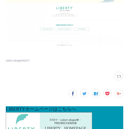
color+shape®
(
47
)