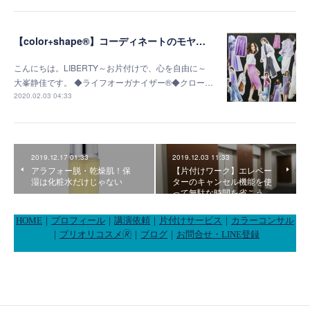
【color+shape®】コーディネートのモヤモヤが無くなりました！
こんにちは。LIBERTY～お片付けで、心を自由に～
大峯静佳です。 ◆ライフオーガナイザー®◆クロー…
2020.02.03 04:33
2019.12.17 01:33
2019.12.03 11:33
アラフォー脱・乾燥肌！保
【片付けワーク】エレベー
湿は化粧水だけじゃない
ターのキャンセル機能を使
って無駄な時間を省こう