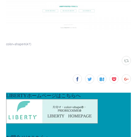
color+shape®
(
47
)