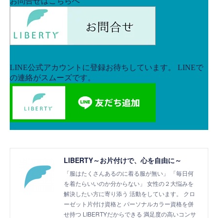
LIBERTY～お片付けで、心を自由に～
「服はたくさんあるのに着る服が無い」 「毎日何
を着たらいいのか分からない」 女性の２大悩みを
解決したい方に寄り添う 活動をしています。 クロ
ーゼット片付け資格と パーソナルカラー資格を併
せ持つ LIBERTYだからできる 満足度の高いコンサ