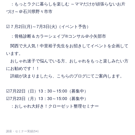
：
もっとラクに暮らしを楽しむ ～ママだけが頑張らないお片
づけ～＠石川県野々市市
☑７月2日(月)～7月3日(火)（イベント予告）
：骨格診断＆カラーシェイプ®コンサル＠小矢部市
関西で大人気！
中里裕子先生
をお招きしてイベントを企画して
います。
おしゃれ迷子で悩んでいる方、おしゃれをもっと楽しみたい方
にお勧めです！！
詳細が決まりましたら、こちらのブログにてご案内します。
☑7月22日（日）13：30～15:00（募集中）
☑7月23日（月）13：30～15:00（募集中）
：
おしゃれ大好き！クローゼット整理セミナー
講座・セミナー実績
(
54
)