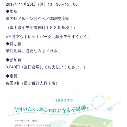
2017年11月20日（月）13：30～15：00
◆場所
道の駅メルヘンおやべ／体験交流室
（富山県小矢部市桜町１５３５番地１）
※三井アウトレットパーク北陸小矢部すぐ近く。
◆持ち物
筆記用具。必要な方はメガネ。
◆参加費
3,240円（当日会場にてお支払いください。）
◆定員
各回8名（最少催行人数１名）