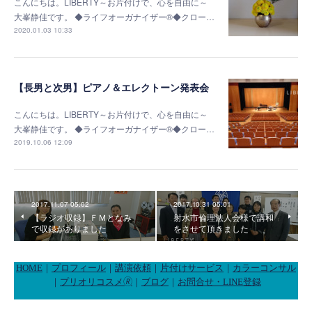
こんにちは。LIBERTY～お片付けで、心を自由に～
大峯静佳です。 ◆ライフオーガナイザー®◆クロー…
2020.01.03 10:33
【長男と次男】ピアノ＆エレクトーン発表会
こんにちは。LIBERTY～お片付けで、心を自由に～
大峯静佳です。 ◆ライフオーガナイザー®◆クロー…
2019.10.06 12:09
2017.11.07 05:02
2017.10.31 05:01
【ラジオ収録】ＦＭとなみ
射水市倫理法人会様で講和
で収録がありました
をさせて頂きました