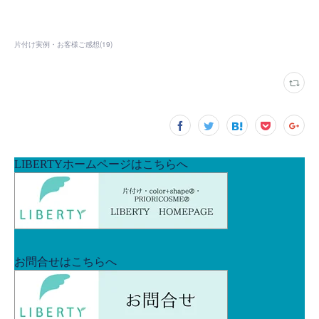
片付け実例・お客様ご感想
(
19
)