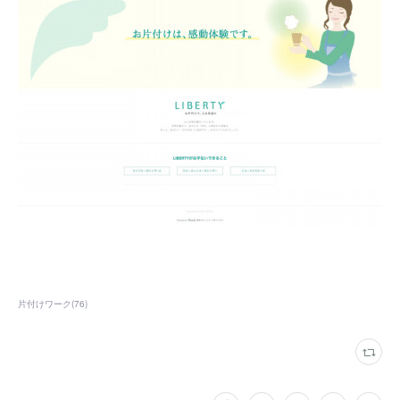
片付けワーク
(
76
)