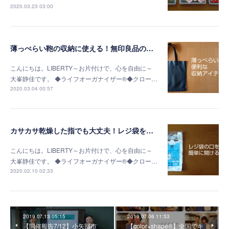
2020.03.23 03:00
薄っぺらい鞄の収納に使える！無印良品の書類ケース
こんにちは。LIBERTY～お片付けで、心を自由に～
大峯静佳です。 ◆ライフオーガナイザー®◆クロー…
2020.03.04 00:57
カサカサ乾燥した指でも大丈夫！レジ袋を簡単に開く方法
こんにちは。LIBERTY～お片付けで、心を自由に～
大峯静佳です。 ◆ライフオーガナイザー®◆クロー…
2020.02.10 02:33
2019.07.13 05:15
2019.07.06 11:53
【開催報告7/12】小矢部市
【color+shape®】全国でキ