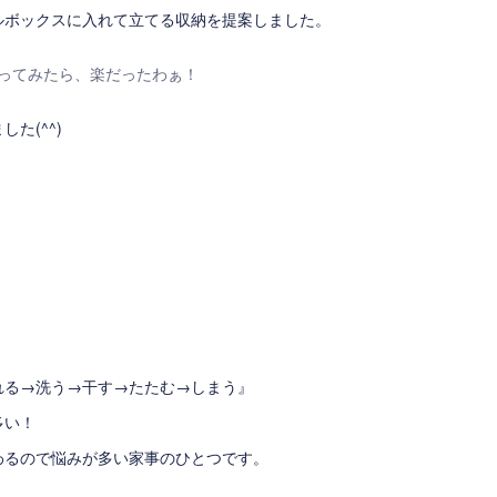
ルボックスに入れて立てる収納を提案しました。
ってみたら、楽だったわぁ！
た(^^)
れる→洗う→干す→たたむ→しまう』
多い！
わるので悩みが多い家事のひとつです。