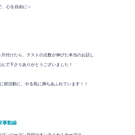
けで、心を自由に～
を片付けたら、テストの点数が伸びた本当のお話し
読んで下さりありがとうございました！
強に部活動に、やる気に満ちあふれています！！
家事動線
やマンツーマン片付けオンライセミナーでは、