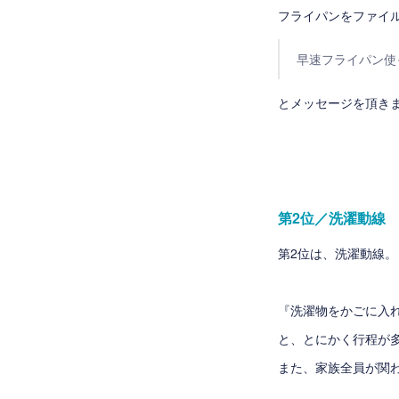
フライパンをファイ
早速フライパン使
とメッセージを頂きまし
第2位／洗濯動線
第2位は、洗濯動線。
『洗濯物をかごに入
と、とにかく行程が
また、家族全員が関