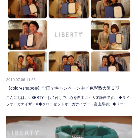
2019.07.06 11:53
【color+shape®】全国でキャンペーン中／色彩塾大阪３期
こんにちは。LIBERTY～お片付けで、心を自由に～大峯静佳です。 ◆ライ
フオーガナイザー®◆クローゼットオーガナイザー（富山県初）◆リユー…