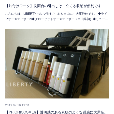
【片付けワーク】洗面台の引出しは、立てる収納が便利です
こんにちは。LIBERTY～お片付けで、心を自由に～大峯静佳です。 ◆ライ
フオーガナイザー®◆クローゼットオーガナイザー（富山県初）◆リユー…
2019.07.16 19:31
【PRIORICOSME®】透明感のある素肌のような質感に大満足…