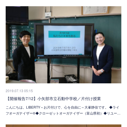
2019.07.13 05:15
【開催報告7/12】小矢部市立石動中学校／片付け授業
こんにちは。LIBERTY～お片付けで、心を自由に～大峯静佳です。 ◆ライ
フオーガナイザー®◆クローゼットオーガナイザー（富山県初）◆リユー…