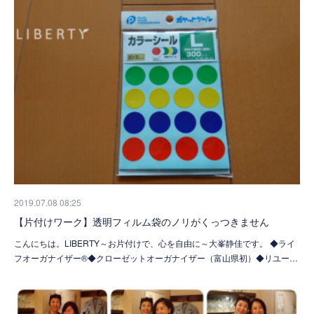
2019.07.08 08:25
【片付けワーク】透明フィルム袋のノリがくっつきません
こんにちは。LIBERTY～お片付けで、心を自由に～大峯静佳です。 ◆ライ
フオーガナイザー®◆クローゼットオーガナイザー（富山県初）◆リユー…