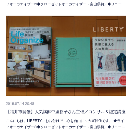
フオーガナイザー®◆クローゼットオーガナイザー（富山県初）◆リユー…
2019.07.14 20:48
【福井市開催】人気講師中里裕子さん主催／コンサル＆認定講座
こんにちは。LIBERTY～お片付けで、心を自由に～大峯静佳です。 ◆ライ
フオーガナイザー®◆クローゼットオーガナイザー（富山県初）◆リユー…